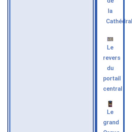
de
la
Cathédra
Le
revers
du
portail
central
Le
grand